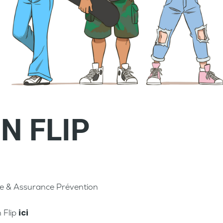
N FLIP
e & Assurance Prévention
ici
 Flip